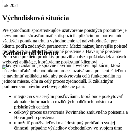
|
rok 2021
Východisková situácia
Pre spoločnosti sprostredkujúce uzatvorenie poistných produktov je
nevyhnutnou súčasťou mať k dispozícií aplikáciu pre porovnanie
všetkých ponúk na trhu a vyhodnotenie tej najvýhodnejšej pre
klienta podľa zadaných parametrov. Medzi najzaujímavejšie poistné
produkty patria Povinné zmluvné poistenie a Havarijné poistenie.
Zadanie od klienta
Preto sme pre tieto produkty pripravili analýzu požiadaviek a návrh
webovej aplikácie, ktorú vieme poskytnúť klientovi.
Hlavným zadaním je správne navrhnúť webovú aplikáciu, ktorá
následne uľahčí obchodníkom proces uzatvárania poistení. Cieľom
je navrhnúť aplikáciu tak, aby poskytovala celú funkcionalitu na
jednom mieste, čím sa celý proces zjednoduší. K základným
podmienkam návrhu webovej aplikácie patrí:
integrácia s viacerými poisťovňami, ktorá bude poskytovať
aktuálne informácie o rozličných balíčkoch poistení a
príslušných cenách
celkový proces uzatvorenia Povinného zmluvného poistenia a
Havarijného poistenia
umožniť používateľovi mať dostupný prehľad o svojej
činnosti, prípadne výsledkov obchodníkov vo svojom tíme