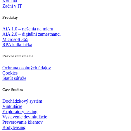
Kontakt
Začni v IT
Produkty
AiA 1.0 – riešenia na mieru
AiA 2.0 – digitálni zamestnanci
Microsoft 365
RPA kalkulačka
Právne informácie
Ochrana osobných údajov
Cookies
Štatút súťaže
Case Studies
Dochádzkový systém
Vinkulácie
Exploratory testing
Vystavenie devinkulácie
Preverovanie klientov
Bodyleasing