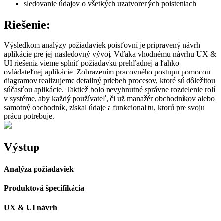
sledovanie údajov o všetkých uzatvorených poisteniach
Riešenie:
Výsledkom analýzy požiadaviek poisťovní je pripravený návrh
aplikácie pre jej nasledovný vývoj. Vďaka vhodnému návrhu UX &
UI riešenia vieme splniť požiadavku prehľadnej a ľahko
ovládateľnej aplikácie. Zobrazením pracovného postupu pomocou
diagramov realizujeme detailný priebeh procesov, ktoré sú dôležitou
súčasťou aplikácie. Taktiež bolo nevyhnutné správne rozdelenie rolí
v systéme, aby každý používateľ, či už manažér obchodníkov alebo
samotný obchodník, získal údaje a funkcionalitu, ktorú pre svoju
prácu potrebuje.
Výstup
Analýza požiadaviek
Produktová špecifikácia
UX & UI návrh